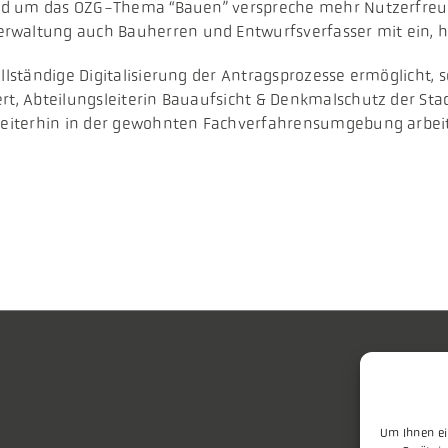
 rund um das OZG-Thema “Bauen” verspreche mehr Nutzerfreu
rwaltung auch Bauherren und Entwurfsverfasser mit ein, he
vollständige Digitalisierung der Antragsprozesse ermöglich
rt, Abteilungsleiterin Bauaufsicht & Denkmalschutz der Stad
e weiterhin in der gewohnten Fachverfahrensumgebung arbe
Um Ihnen ei