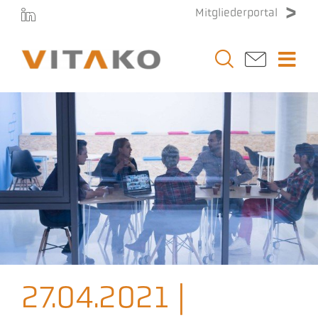
Zum
Mitgliederportal
Inhalt
springen
Togg
Navi
Vitako
Themen
Stellenmarkt
Veranstaltungen
27.04.2021 |
Presse