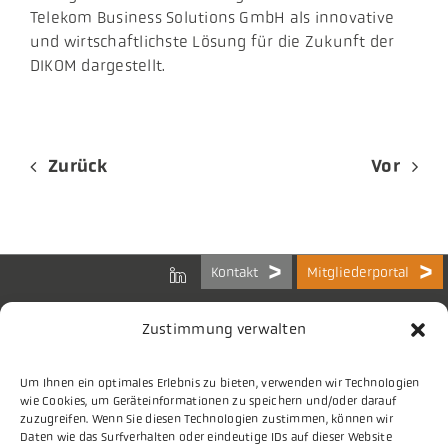
Telekom Business Solutions GmbH als innovative
und wirtschaftlichste Lösung für die Zukunft der
DIKOM dargestellt.
Zurück
Vor
Kontakt
Mitgliederportal
Zustimmung verwalten
Um Ihnen ein optimales Erlebnis zu bieten, verwenden wir Technologien
Bundes-Arbeitsgemeinschaft
wie Cookies, um Geräteinformationen zu speichern und/oder darauf
der Kommunalen IT-Dienstleister e.V.
zuzugreifen. Wenn Sie diesen Technologien zustimmen, können wir
Charlottenstraße 65
Daten wie das Surfverhalten oder eindeutige IDs auf dieser Website
10117 Berlin