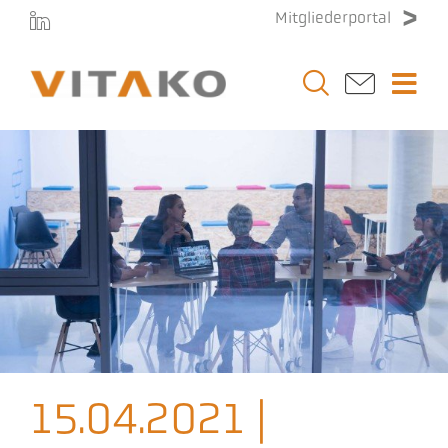
Zum
Mitgliederportal
Inhalt
springen
Togg
Navi
Vitako
Themen
Stellenmarkt
Veranstaltungen
15.04.2021 |
Presse