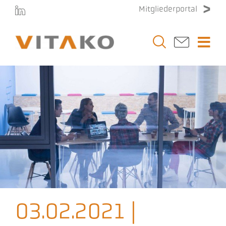
Zum
Mitgliederportal
Inhalt
springen
Togg
Navi
Vitako
Themen
Stellenmarkt
Veranstaltungen
03.02.2021 |
Presse