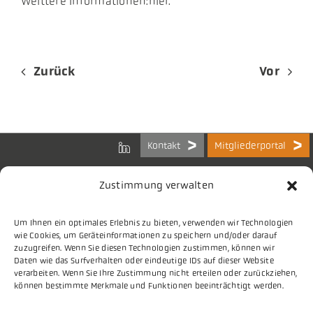
Weittere Informationen:hier.
Zurück
Vor
Kontakt
Mitgliederportal
Zustimmung verwalten
Um Ihnen ein optimales Erlebnis zu bieten, verwenden wir Technologien
Bundes-Arbeitsgemeinschaft
wie Cookies, um Geräteinformationen zu speichern und/oder darauf
der Kommunalen IT-Dienstleister e.V.
zuzugreifen. Wenn Sie diesen Technologien zustimmen, können wir
Charlottenstraße 65
Daten wie das Surfverhalten oder eindeutige IDs auf dieser Website
10117 Berlin
verarbeiten. Wenn Sie Ihre Zustimmung nicht erteilen oder zurückziehen,
können bestimmte Merkmale und Funktionen beeinträchtigt werden.