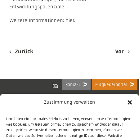
Entwicklungspotenziale.
Weitere Informationen: hier.
Zurück
Vor
Kontakt
Mitgliederportal
Zustimmung verwalten
Um Ihnen ein optimales Erlebnis zu bieten, verwenden wir Technologien
Bundes-Arbeitsgemeinschaft
wie Cookies, um Geräteinformationen zu speichern und/oder darauf
der Kommunalen IT-Dienstleister e.V.
zuzugreifen. Wenn Sie diesen Technologien zustimmen, können wir
Charlottenstraße 65
Daten wie das Surfverhalten oder eindeutige IDs auf dieser Website
10117 Berlin