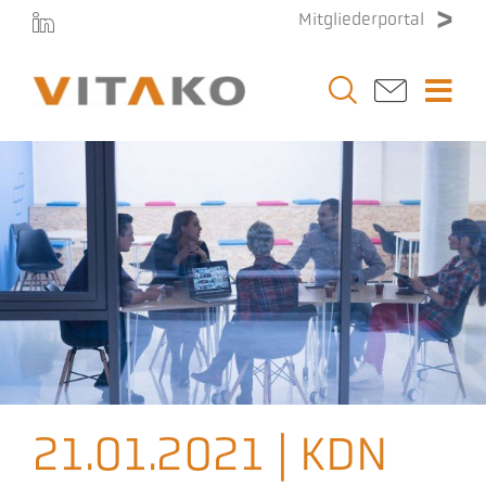
Zum
Mitgliederportal
Inhalt
springen
Togg
Navi
Vitako
Themen
Stellenmarkt
Veranstaltungen
21.01.2021 | KDN
Presse