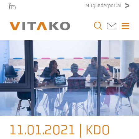
Zum
Mitgliederportal
Inhalt
springen
Togg
Navi
Vitako
Themen
Stellenmarkt
Veranstaltungen
11.01.2021 | KDO
Presse