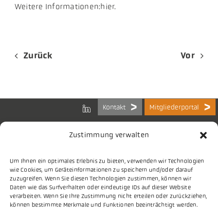
Weitere Informationen:hier.
Zurück
Vor
Kontakt
Mitgliederportal
Zustimmung verwalten
Um Ihnen ein optimales Erlebnis zu bieten, verwenden wir Technologien
Bundes-Arbeitsgemeinschaft
wie Cookies, um Geräteinformationen zu speichern und/oder darauf
der Kommunalen IT-Dienstleister e.V.
zuzugreifen. Wenn Sie diesen Technologien zustimmen, können wir
Charlottenstraße 65
Daten wie das Surfverhalten oder eindeutige IDs auf dieser Website
10117 Berlin
verarbeiten. Wenn Sie Ihre Zustimmung nicht erteilen oder zurückziehen,
können bestimmte Merkmale und Funktionen beeinträchtigt werden.