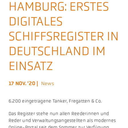
HAMBURG: ERSTES
Aktuelles
DIGITALES
Podcast
SCHIFFSREGISTER IN
DEUTSCHLAND IM
EINSATZ
17 NOV. '20 |
News
6.200 eingetragene Tanker, Fregatten & Co.
Das Register stehe nun allen Reederinnen und
Reder und Verwaltungsangestellten als modernes
Online-Portal seit dem Sommer zur Verfügung.