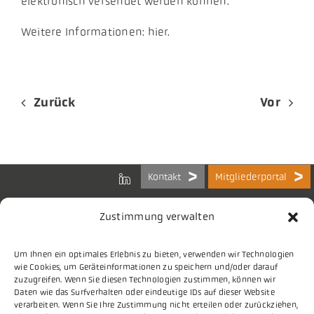
elektronisch versendet werden können.
Weitere Informationen: hier.
Zurück
Vor
Kontakt
Mitgliederportal
Zustimmung verwalten
Um Ihnen ein optimales Erlebnis zu bieten, verwenden wir Technologien
Bundes-Arbeitsgemeinschaft
wie Cookies, um Geräteinformationen zu speichern und/oder darauf
der Kommunalen IT-Dienstleister e.V.
zuzugreifen. Wenn Sie diesen Technologien zustimmen, können wir
Charlottenstraße 65
Daten wie das Surfverhalten oder eindeutige IDs auf dieser Website
10117 Berlin
verarbeiten. Wenn Sie Ihre Zustimmung nicht erteilen oder zurückziehen,