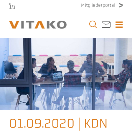
Zum
Mitgliederportal
Inhalt
springen
Togg
Navi
Vitako
Themen
Stellenmarkt
Veranstaltungen
01.09.2020 | KDN
Presse