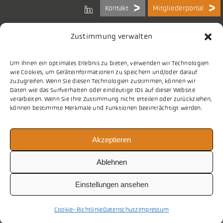
Kontakt
Mitgliederportal
Zustimmung verwalten
Um Ihnen ein optimales Erlebnis zu bieten, verwenden wir Technologien
Bundes-Arbeitsgemeinschaft
wie Cookies, um Geräteinformationen zu speichern und/oder darauf
der Kommunalen IT-Dienstleister e.V.
zuzugreifen. Wenn Sie diesen Technologien zustimmen, können wir
Charlottenstraße 65
Daten wie das Surfverhalten oder eindeutige IDs auf dieser Website
10117 Berlin
verarbeiten. Wenn Sie Ihre Zustimmung nicht erteilen oder zurückziehen,
können bestimmte Merkmale und Funktionen beeinträchtigt werden.
Tel.
030 2063 156 0
Akzeptieren
E-Mail
info@vitako.de
Web
www.vitako.de
Ablehnen
Einstellungen ansehen
Cookie-Richtlinie
Datenschutz
Impressum
Impressum
nach oben
Datenschutz