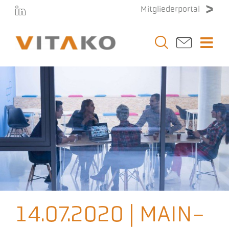
Zum
Mitgliederportal
Inhalt
springen
Togg
Navi
Vitako
Themen
Stellenmarkt
Veranstaltungen
14.07.2020 | MAIN-
Presse