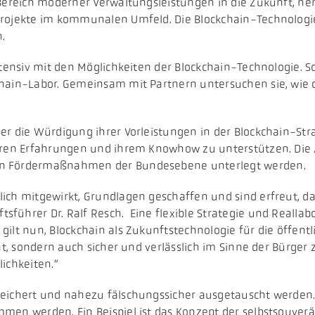
 Bereich moderner Verwaltungsleistungen in die Zukunft, n
Projekte im kommunalen Umfeld. Die Blockchain-Technologi
.
ntensiv mit den Möglichkeiten der Blockchain-Technologie. 
hain-Labor. Gemeinsam mit Partnern untersuchen sie, wie d
er die Würdigung ihrer Vorleistungen in der Blockchain-Str
 ihren Erfahrungen und ihrem Knowhow zu unterstützen. Di
en Fördermaßnahmen der Bundesebene unterlegt werden.
ch mitgewirkt, Grundlagen geschaffen und sind erfreut, da
ührer Dr. Ralf Resch. Eine flexible Strategie und Reallabor
ilt nun, Blockchain als Zukunftstechnologie für die öffent
nt, sondern auch sicher und verlässlich im Sinne der Bürger 
ichkeiten.“
speichert und nahezu fälschungssicher ausgetauscht werden
en werden. Ein Beispiel ist das Konzept der selbstsouveräne