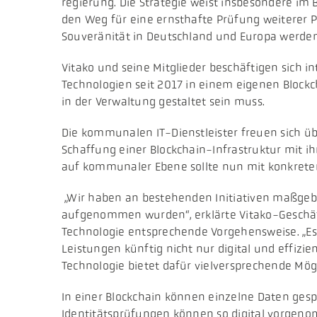
regierung. Die Strategie weist insbesondere im
den Weg für eine ernsthafte Prüfung weiterer 
Souveränität in Deutschland und Europa werden
Vitako und seine Mitglieder beschäftigen sich i
Technologien seit 2017 in einem eigenen Blockc
in der Verwaltung gestaltet sein muss.
Die kommunalen IT-Dienstleister freuen sich üb
Schaffung einer Blockchain-Infrastruktur mit
auf kommunaler Ebene sollte nun mit konkret
„Wir haben an bestehenden Initiativen maßgebli
aufgenommen wurden“, erklärte Vitako-Geschäftsf
Technologie entsprechende Vorgehensweise. „Es g
Leistungen künftig nicht nur digital und effizie
Technologie bietet dafür vielversprechende Mögl
​In einer Blockchain können einzelne Daten ge
Identitätsprüfungen können so digital vorgenomm