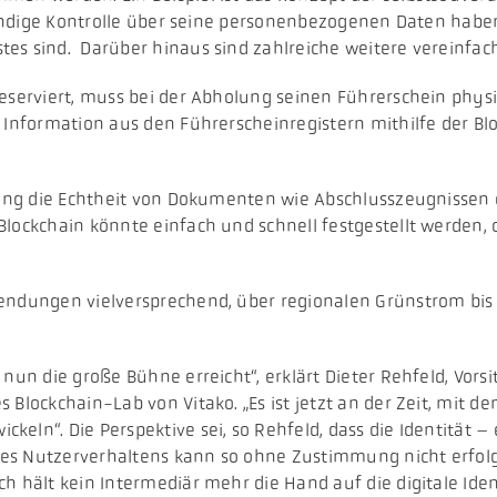
lständige Kontrolle über seine personenbezogenen Daten hab
es sind. Darüber hinaus sind zahlreiche weitere vereinfac
erviert, muss bei der Abholung seinen Führerschein physis
e Information aus den Führerscheinregistern mithilfe der 
ung die Echtheit von Dokumenten wie Abschlusszeugnissen 
 Blockchain könnte einfach und schnell festgestellt werde
.
ndungen vielversprechend, über regionalen Grünstrom bis
 nun die große Bühne erreicht“, erklärt Dieter Rehfeld, Vo
 Blockchain-Lab von Vitako. „Es ist jetzt an der Zeit, mit 
keln“. Die Perspektive sei, so Rehfeld, dass die Identität 
g des Nutzerverhaltens kann so ohne Zustimmung nicht erfolg
ch hält kein Intermediär mehr die Hand auf die digitale Id