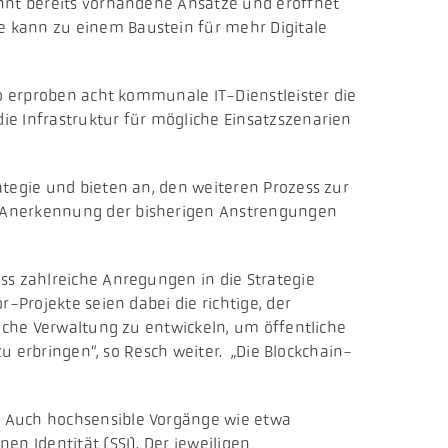
ennt bereits vorhandene Ansätze und eröffnet
e kann zu einem Baustein für mehr Digitale
So erproben acht kommunale IT-Dienstleister die
ie Infrastruktur für mögliche Einsatzszenarien
ategie und bieten an, den weiteren Prozess zur
e Anerkennung der bisherigen Anstrengungen
ss zahlreiche Anregungen in die Strategie
-Projekte seien dabei die richtige, der
liche Verwaltung zu entwickeln, um öffentliche
zu erbringen“, so Resch weiter. „Die Blockchain-
. Auch hochsensible Vorgänge wie etwa
n Identität (SSI). Der jeweiligen