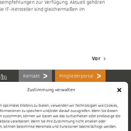
ungsempfehlungen zur Verfügung. Aktuell gehören
e IT-Hersteller sind gleichermaßen im
Vor
Kontakt
Mitgliederportal
Zustimmung verwalten
n optimales Erlebnis zu bieten, verwenden wir Technologien wie Cookies,
formationen zu speichern und/oder darauf zuzugreifen. Wenn Sie diesen
Themen
Stellenmarkt
n zustimmen, können wir Daten wie das Surfverhalten oder eindeutige IDs
ebsite verarbeiten. Wenn Sie Ihre Zustimmung nicht erteilen oder
Presse
Aktuelles
n, können bestimmte Merkmale und Funktionen beeinträchtigt werden.