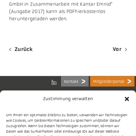
GmbH in Zusammenarbeit mit Kantar Emnid”
(Ausgabe 2017) kann als PDFhierkostenlos
heruntergeladen werden.
Zurück
Vor
Kontakt
Mitgliederportal
Zustimmung verwalten
Um Ihnen ein optimales Erlebnis zu bieten, verwenden wir Technologien
Bundes-Arbeitsgemeinschaft
wie Cookies, um Geräteinformationen zu speichern und/oder darauf
der Kommunalen IT-Dienstleister e.V.
zuzugreifen. Wenn Sie diesen Technologien zustimmen, können wir
Charlottenstraße 65
Daten wie das Surfverhalten oder eindeutige IDs auf dieser Website
10117 Berlin