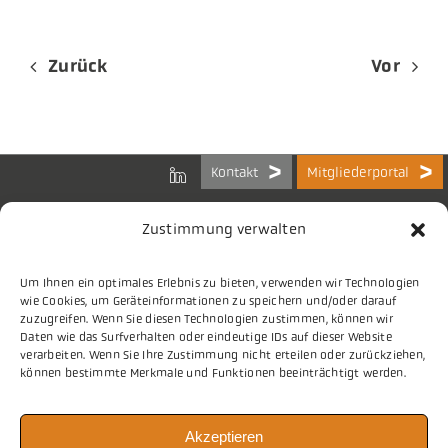
Zurück
Vor
Kontakt
Mitgliederportal
Zustimmung verwalten
Um Ihnen ein optimales Erlebnis zu bieten, verwenden wir Technologien
Bundes-Arbeitsgemeinschaft
wie Cookies, um Geräteinformationen zu speichern und/oder darauf
der Kommunalen IT-Dienstleister e.V.
zuzugreifen. Wenn Sie diesen Technologien zustimmen, können wir
Charlottenstraße 65
Daten wie das Surfverhalten oder eindeutige IDs auf dieser Website
10117 Berlin
verarbeiten. Wenn Sie Ihre Zustimmung nicht erteilen oder zurückziehen,
können bestimmte Merkmale und Funktionen beeinträchtigt werden.
Tel.
030 2063 156 0
Akzeptieren
E-Mail
info@vitako.de