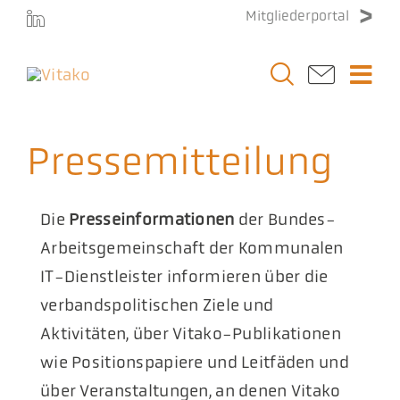
Zum
Mitgliederportal
Inhalt
springen
Togg
Navi
Vitako
Pressemitteilung
Themen
Die
Presseinformationen
der Bundes-
Stellenmarkt
Arbeitsgemeinschaft der Kommunalen
IT-Dienstleister informieren über die
Veranstaltungen
verbandspolitischen Ziele und
Aktivitäten, über Vitako-Publikationen
Presse
wie Positionspapiere und Leitfäden und
über Veranstaltungen, an denen Vitako