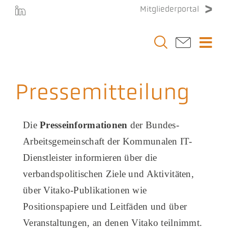
Zum
Mitgliederportal
Inhalt
springen
Togg
Navi
Vit
Pressemitteilung
Th
Die
Presseinformationen
der Bundes-
Ste
Arbeitsgemeinschaft der Kommunalen IT-
Dienstleister informieren über die
Ver
verbandspolitischen Ziele und Aktivitäten,
über Vitako-Publikationen wie
Pre
Positionspapiere und Leitfäden und über
Veranstaltungen, an denen Vitako teilnimmt.