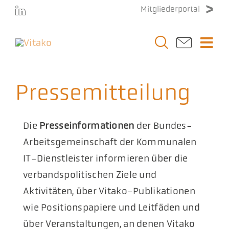
Zum
Mitgliederportal
Inhalt
springen
Togg
Navi
Vitako
Pressemitteilung
Themen
Die
Presseinformationen
der Bundes-
Stellenmarkt
Arbeitsgemeinschaft der Kommunalen
IT-Dienstleister informieren über die
Veranstaltungen
verbandspolitischen Ziele und
Aktivitäten, über Vitako-Publikationen
Presse
wie Positionspapiere und Leitfäden und
über Veranstaltungen, an denen Vitako