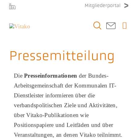
Zum
Mitgliederportal
Inhalt
springen
Togg
Navi
Vitako
Pressemitteilung
Themen
Die
Presseinformationen
der Bundes-
Stellenmarkt
Arbeitsgemeinschaft der Kommunalen IT-
Dienstleister informieren über die
Veranstaltungen
verbandspolitischen Ziele und Aktivitäten,
über Vitako-Publikationen wie
Presse
Positionspapiere und Leitfäden und über
Veranstaltungen, an denen Vitako teilnimmt.