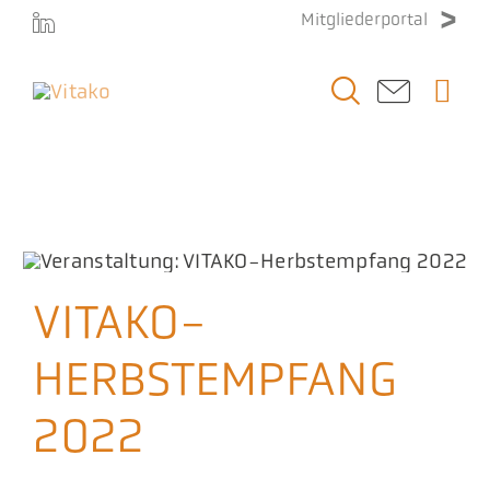
Zum
Mitgliederportal
Inhalt
springen
Togg
Navi
Vitako
VITAKO-Herbstempfang 2022
Startseite
»
Veranstaltungen
»
VITAKO-Herbstempfang 2022
Themen
Stellenmarkt
VITAKO-
HERBSTEMPFANG
Veranstaltungen
2022
Presse