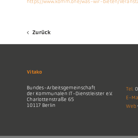
https://www.komm.one/was-wir-bieten/Veranst
Zurück
Vitako
Bundes-Arbeitsgemeinschaft
Tel.
0
der Kommunalen IT-Dienstleister e.V.
E-Ma
Charlottenstraße 65
10117 Berlin
Web