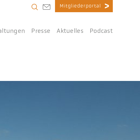
Mitgliederportal
altungen
Presse
Aktuelles
Podcast
Startseite
»
Veranstaltungen
»
Komm.ONE – Hausmessen