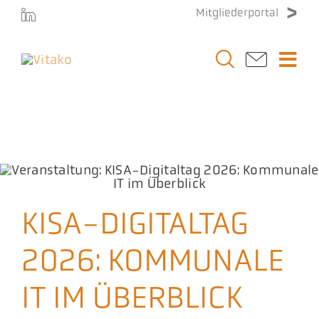
Zum
Mitgliederportal
Inhalt
springen
Togg
Navi
Vitako
KISA-Digitaltag 2026: Kommunale IT im
Überblick
Startseite
»
Veranstaltungen
»
KISA-Digitaltag 2026: Kommunale IT
Themen
im Überblick
Stellenmarkt
KISA-DIGITALTAG
Veranstaltungen
2026: KOMMUNALE
IT IM ÜBERBLICK
Presse