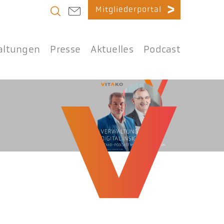
Mitgliederportal
altungen
Presse
Aktuelles
Podcast