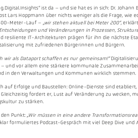
Digital.Insights“ ist da – und sie hat es in sich: Dr. Johan
ost Lars Hoppmann über nichts weniger als die Frage, wie e
m 400-Meter-Lauf –
„wir stehen aktuell bei Meter 200“,
erklärt
 Entscheidungen und Veränderungen in Prozessen, Struktur
 resiliente IT-Architekturen prägen für ihn die nächste E
talisierung mit zufriedenen Bürgerinnen und Bürgern.
h wir als Dataport schaffen es nur gemeinsam!“
Digitalisier
 – und vor allem eine stärkere kommunale Zusammenarbeit
ch und in den Verwaltungen und Kommunen wirklich stemmen.
h auf Erfolge und Baustellen: Online-Dienste sind etabliert
. Gleichzeitig fordert er, Lust auf Veränderung zu wecken,
skultur zu stärken.
f den Punkt:
„Wir müssen in eine andere Transformationsreal
 klar formuliertes Podcast-Gespräch mit viel Deep Dive un