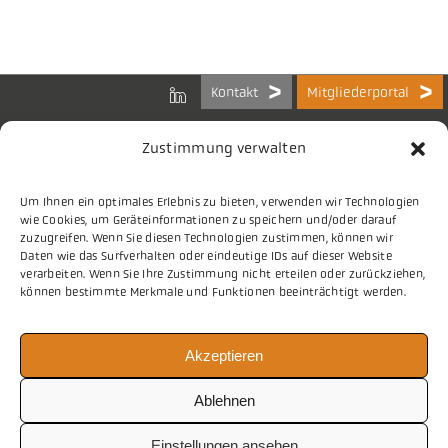
Kontakt
Mitgliederportal
Zustimmung verwalten
Um Ihnen ein optimales Erlebnis zu bieten, verwenden wir Technologien
Bundes-Arbeitsgemeinschaft
wie Cookies, um Geräteinformationen zu speichern und/oder darauf
der Kommunalen IT-Dienstleister e.V.
zuzugreifen. Wenn Sie diesen Technologien zustimmen, können wir
Charlottenstraße 65
Daten wie das Surfverhalten oder eindeutige IDs auf dieser Website
10117 Berlin
verarbeiten. Wenn Sie Ihre Zustimmung nicht erteilen oder zurückziehen,
können bestimmte Merkmale und Funktionen beeinträchtigt werden.
Tel.
030 2063 156 0
Akzeptieren
E-Mail
info@vitako.de
Web
www.vitako.de
Ablehnen
Einstellungen ansehen