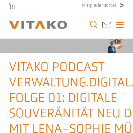
Zum
Mitgliederportal
Inhalt
springen
Togg
Navi
Vitako
Themen
VITAKO PODCAST
VERWALTUNG.DIGITAL.
Stellenmarkt
FOLGE 01: DIGITALE
Veranstaltungen
SOUVERÄNITÄT NEU 
Presse
MIT LENA-SOPHIE MÜ