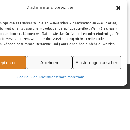
Zustimmung verwalten
n optimales Erlebnis zu bieten, verwenden wir Technologien wie Cookies,
formationen zu speichern und/oder darauf zuzugreifen. Wenn Sie diesen
n zustimmen, können wir Daten wie das Surfverhalten oder eindeutige IDs
ebsite verarbeiten. Wenn Sie Ihre Zustimmung nicht erteilen oder
ra Z. Kurc für VITAKO
n, können bestimmte Merkmale und Funktionen beeinträchtigt werden.
eptieren
Ablehnen
Einstellungen ansehen
Kontakt
Mitgliederportal
Cookie-Richtlinie
Datenschutz
Impressum
Themen
Stellenmarkt
Presse
Aktuelles