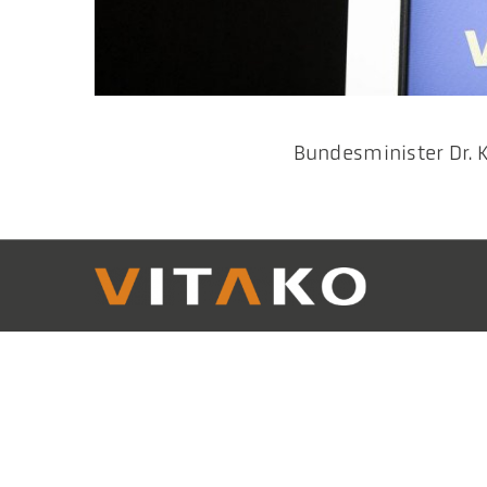
Bundesminister Dr. K
Vitako
Bundes-Arbeitsgemeinschaft
Tel.
0
der Kommunalen IT-Dienstleister e.V.
E-Ma
Charlottenstraße 65
10117 Berlin
Web