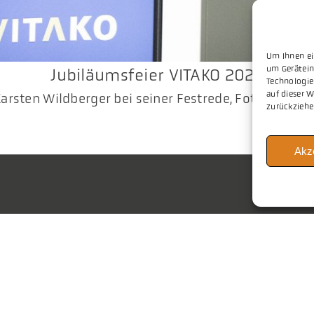
Um Ihnen ei
um Gerätein
Jubiläumsfeier VITAKO 2025
Technologie
auf dieser W
arsten Wildberger bei seiner Festrede, Fotocredit: Se
zurückziehe
Akz
Vitako
30 2063 156 0
il
info@vitako.de
Veranstaltungen
www.vitako.de