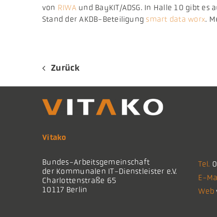
von
RIWA
und BayKIT/ADSG. In Halle 10 gibt es
Stand der AKDB-Beteiligung
smart data worx
. M
Zurück
Vitako
Bundes-Arbeitsgemeinschaft
Tel.
0
der Kommunalen IT-Dienstleister e.V.
E-Ma
Charlottenstraße 65
10117 Berlin
Web