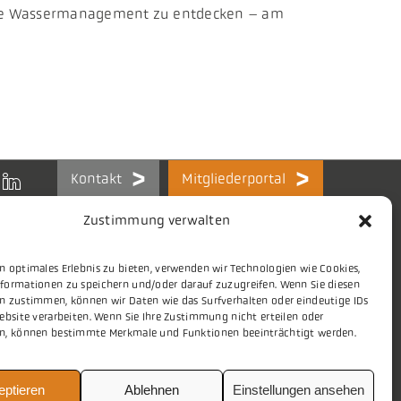
iente Wassermanagement zu entdecken – am
Kontakt
Mitgliederportal
Zustimmung verwalten
n optimales Erlebnis zu bieten, verwenden wir Technologien wie Cookies,
formationen zu speichern und/oder darauf zuzugreifen. Wenn Sie diesen
Themen
Stellenmarkt
n zustimmen, können wir Daten wie das Surfverhalten oder eindeutige IDs
ebsite verarbeiten. Wenn Sie Ihre Zustimmung nicht erteilen oder
Presse
Aktuelles
n, können bestimmte Merkmale und Funktionen beeinträchtigt werden.
eptieren
Ablehnen
Einstellungen ansehen