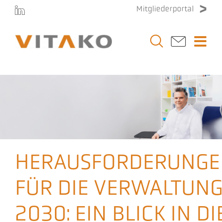
Zum
Mitgliederportal
Inhalt
springen
Togg
Navi
Vitako
Themen
Stellenmarkt
HERAUSFORDERUNGE
Veranstaltungen
FÜR DIE VERWALTUN
Presse
2030: EIN BLICK IN DI