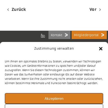
Zurück
Vor
Kontakt
Mitgliederportal
Zustimmung verwalten
Um Ihnen ein optimales Erlebnis zu bieten, verwenden wir Technologien
Bundes-Arbeitsgemeinschaft
wie Cookies, um Geräteinformationen zu speichern und/oder darauf
der Kommunalen IT-Dienstleister e.V.
zuzugreifen. Wenn Sie diesen Technologien zustimmen, können wir
Charlottenstraße 65
Daten wie das Surfverhalten oder eindeutige IDs auf dieser Website
10117 Berlin
verarbeiten. Wenn Sie Ihre Zustimmung nicht erteilen oder zurückziehen,
können bestimmte Merkmale und Funktionen beeinträchtigt werden.
Tel.
030 2063 156 0
Akzeptieren
E-Mail
info@vitako.de
Web
www.vitako.de