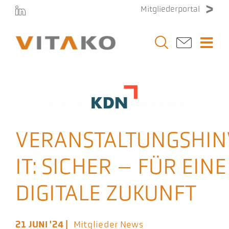
Zum
Mitgliederportal
Inhalt
springen
Togg
Navi
Vitako
Themen
VERANSTALTUNGSHIN
Stellenmarkt
IT: SICHER – FÜR EINE
Veranstaltungen
DIGITALE ZUKUNFT
Presse
21 JUNI '24 |
Mitglieder News