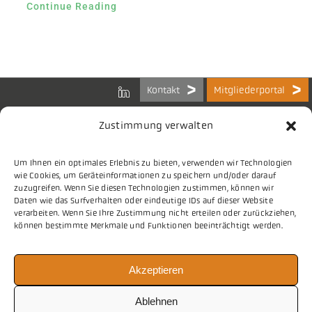
Continue Reading
Kontakt
Mitgliederportal
Zustimmung verwalten
Um Ihnen ein optimales Erlebnis zu bieten, verwenden wir Technologien
Bundes-Arbeitsgemeinschaft
wie Cookies, um Geräteinformationen zu speichern und/oder darauf
der Kommunalen IT-Dienstleister e.V.
zuzugreifen. Wenn Sie diesen Technologien zustimmen, können wir
Charlottenstraße 65
Daten wie das Surfverhalten oder eindeutige IDs auf dieser Website
10117 Berlin
verarbeiten. Wenn Sie Ihre Zustimmung nicht erteilen oder zurückziehen,
können bestimmte Merkmale und Funktionen beeinträchtigt werden.
Tel.
030 2063 156 0
Akzeptieren
E-Mail
info@vitako.de
Web
www.vitako.de
Ablehnen