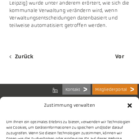
Leipzig) wurde unter anderem erörtert, wie sich die
kommunale Verwaltung verändern wird, wenn
Verwaltungsentscheidungen datenbasiert und
teilweise automatisiert getroffen werden.
Zurück
Vor
Kontakt
Mitgliederportal
Zustimmung verwalten
Um Ihnen ein optimales Erlebnis zu bieten, verwenden wir Technologien
Bundes-Arbeitsgemeinschaft
wie Cookies, um Geräteinformationen zu speichern und/oder darauf
der Kommunalen IT-Dienstleister e.V.
zuzugreifen. Wenn Sie diesen Technologien zustimmen, können wir
Charlottenstraße 65
Daten wie das Surfverhalten oder eindeutige IDs auf dieser Website