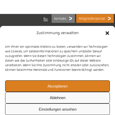
Kontakt
Mitgliederportal
Zustimmung verwalten
Um Ihnen ein optimales Erlebnis zu bieten, verwenden wir Technologien
Bundes-Arbeitsgemeinschaft
wie Cookies, um Geräteinformationen zu speichern und/oder darauf
der Kommunalen IT-Dienstleister e.V.
zuzugreifen. Wenn Sie diesen Technologien zustimmen, können wir
Charlottenstraße 65
Daten wie das Surfverhalten oder eindeutige IDs auf dieser Website
10117 Berlin
verarbeiten. Wenn Sie Ihre Zustimmung nicht erteilen oder zurückziehen,
können bestimmte Merkmale und Funktionen beeinträchtigt werden.
Tel.
030 2063 156 0
Akzeptieren
E-Mail
info@vitako.de
Web
www.vitako.de
Ablehnen
Einstellungen ansehen